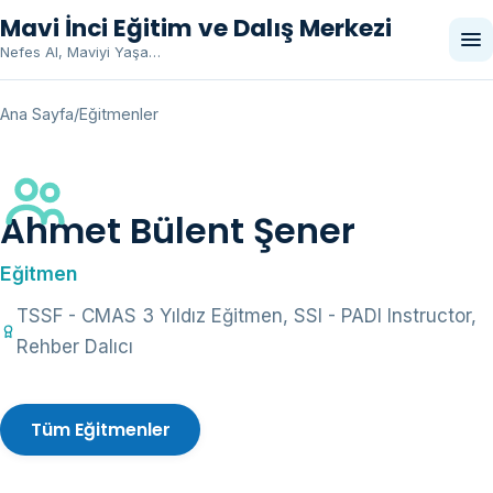
Mavi İnci Eğitim ve Dalış Merkezi
Men
Nefes Al, Maviyi Yaşa…
aç/
Ana Sayfa
/
Eğitmenler
Ahmet Bülent Şener
Eğitmen
TSSF - CMAS 3 Yıldız Eğitmen, SSI - PADI Instructor,
Rehber Dalıcı
Tüm Eğitmenler